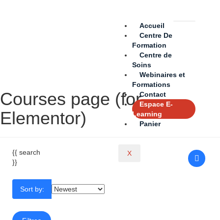
Accueil
Centre De
Formation
Centre de
Soins
Webinaires et
Formations
Courses page (for
Contact
Espace E-
Elementor)
Learning
Panier
{{ search
X
}}
Sort by: