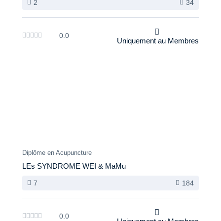
2
34
0.0
Uniquement au Membres
Diplôme en Acupuncture
LEs SYNDROME WEI & MaMu
7
184
0.0