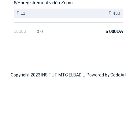
6/Enregistrement vidéo Zoom
11
433
5 000DA
0.0
Copyright 2023 INSITUT MTC ELBADIL. Powered by CodeArt
Se Connecter
Google
Google
Ou se Connecter avec réseaux sociaux