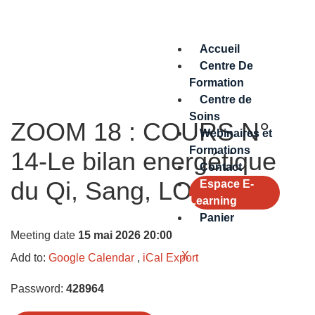
Accueil
Centre De
Formation
Centre de
Soins
ZOOM 18 : COURS N°
Webinaires et
Formations
14-Le bilan energétique
Contact
du Qi, Sang, LO
Espace E-
Learning
Panier
Meeting date
15 mai 2026 20:00
X
Add to:
Google Calendar
,
iCal Export
Password:
428964