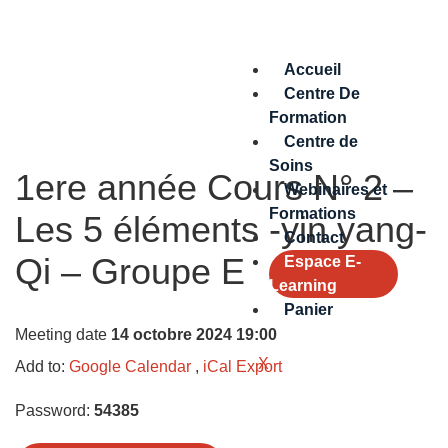
Accueil
Centre De
Formation
Centre de
Soins
1ere année Cours N° 2 –
Webinaires et
Formations
Les 5 éléments -yin yang-
Contact
Qi – Groupe E
Espace E-
Learning
Panier
Meeting date
14 octobre 2024 19:00
X
Add to:
Google Calendar
,
iCal Export
Password:
54385