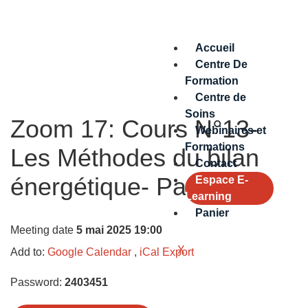
Accueil
Centre De
Formation
Centre de
Soins
Zoom 17: Cours N°13-
Webinaires et
Formations
Les Méthodes du bilan
Contact
énergétique- Partie 2
Espace E-
Learning
Panier
Meeting date
5 mai 2025 19:00
X
Add to:
Google Calendar
,
iCal Export
Password:
2403451