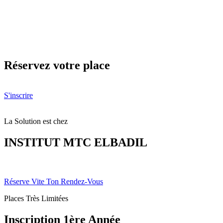
Password reset link sent
to your email
Fermer
Confirmation link sent
Veuillez suivre les instructions envoyées à
votre adresse électronique.
Fermer
Pas de Compte?
S'inscrire
Se Connecter
Mot de passe perdu
Réservez votre place
S'inscrire
La Solution est chez
INSTITUT MTC ELBADIL
Réserve Vite Ton Rendez-Vous
Places Très Limitées
Inscription 1ère Année