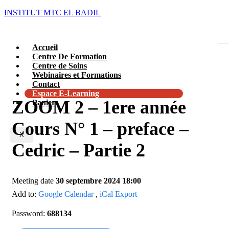
INSTITUT MTC EL BADIL
Accueil
Centre De Formation
Centre de Soins
Webinaires et Formations
Contact
Espace E-Learning
ZOOM 2 – 1ere année
Panier
Cours N° 1 – preface –
X
Cedric – Partie 2
Meeting date
30 septembre 2024 18:00
Add to:
Google Calendar
,
iCal Export
Password:
688134