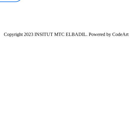
Copyright 2023 INSITUT MTC ELBADIL. Powered by CodeArt
aracters of numbers and letters, contain at least 1 capital letter