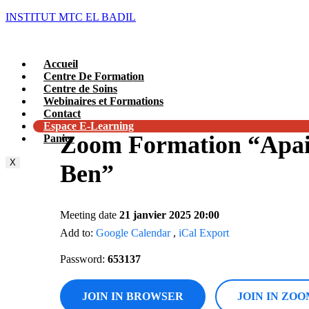
INSTITUT MTC EL BADIL
Accueil
Centre De Formation
Centre de Soins
Webinaires et Formations
Contact
Espace E-Learning
Zoom Formation “Apaise
Panier
X
Ben”
Meeting date
21 janvier 2025 20:00
Add to:
Google Calendar
,
iCal Export
Password:
653137
JOIN IN BROWSER
JOIN IN ZOO