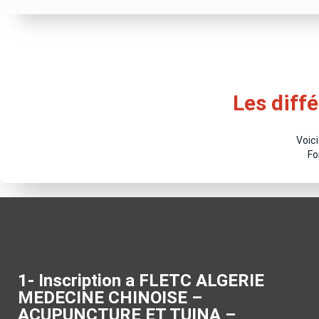
Les diffé
Voici
Fo
1- Inscription a FLETC ALGERIE
MEDECINE CHINOISE –
ACUPUNCTURE ET TUINA –