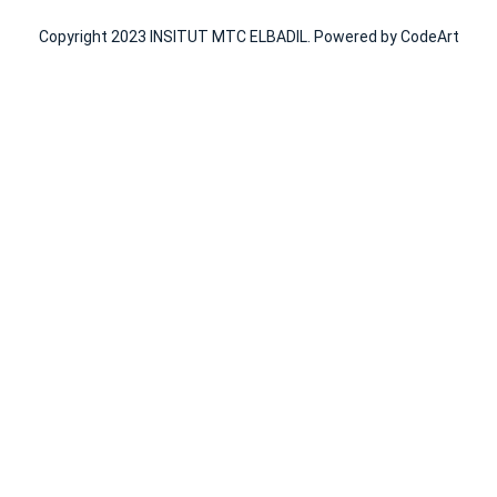
Copyright 2023 INSITUT MTC ELBADIL. Powered by CodeArt
aracters of numbers and letters, contain at least 1 capital letter