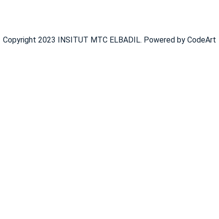
Copyright 2023 INSITUT MTC ELBADIL. Powered by CodeArt
Se Connecter
Google
Google
Ou se Connecter avec réseaux sociaux